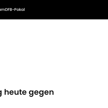
am
DFB-Pokal
g heute gegen