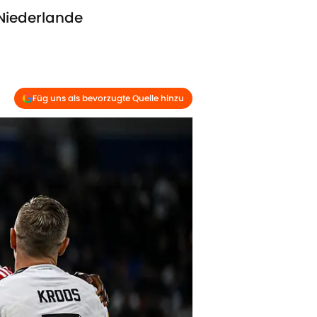
 Niederlande
Füg uns als bevorzugte Quelle hinzu