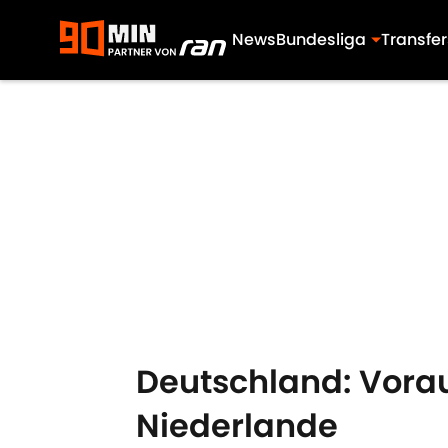
News
Bundesliga
Transfer
Skip to main content
Deutschland: Vorau
Niederlande