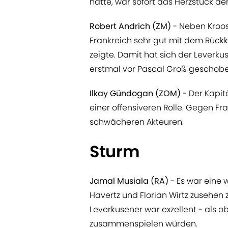
hatte, war sofort das Herzstück de
Robert Andrich (ZM)
- Neben Kroos
Frankreich sehr gut mit dem Rückk
zeigte. Damit hat sich der Leverku
erstmal vor Pascal Groß geschobe
Ilkay Gündogan (ZOM)
- Der Kapitä
einer offensiveren Rolle. Gegen Fr
schwächeren Akteuren.
Sturm
Jamal Musiala (RA)
- Es war eine 
Havertz und Florian Wirtz zusehen
Leverkusener war exzellent - als o
zusammenspielen würden.