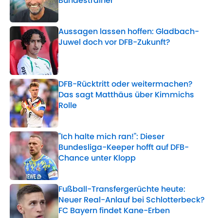
Bundestrainer
Published by on Invalid Date
Aussagen lassen hoffen: Gladbach-
Juwel doch vor DFB-Zukunft?
Published by on Invalid Date
DFB-Rücktritt oder weitermachen?
Das sagt Matthäus über Kimmichs
Rolle
Published by on Invalid Date
"Ich halte mich ran!": Dieser
Bundesliga-Keeper hofft auf DFB-
Chance unter Klopp
Published by on Invalid Date
Fußball-Transfergerüchte heute:
Neuer Real-Anlauf bei Schlotterbeck?
FC Bayern findet Kane-Erben