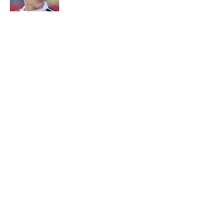
Published by on Invalid Date
5 related articles loaded
Verwandte Themen
DFB-Team
WM - Deutschland
BVB
WM
Home
/
DFB-Team
ÜBER 90MIN
Impressum
Bedingungen
Cookie-Richtlinien
Datenschutz
Minute Media