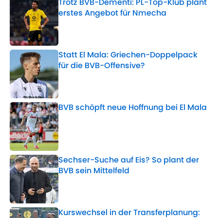
Trotz BVB-Dementi: PL-Top-Klub plant
erstes Angebot für Nmecha
Published by on Invalid Date
Statt El Mala: Griechen-Doppelpack
für die BVB-Offensive?
Published by on Invalid Date
BVB schöpft neue Hoffnung bei El Mala
Published by on Invalid Date
Sechser-Suche auf Eis? So plant der
BVB sein Mittelfeld
Published by on Invalid Date
Kurswechsel in der Transferplanung: