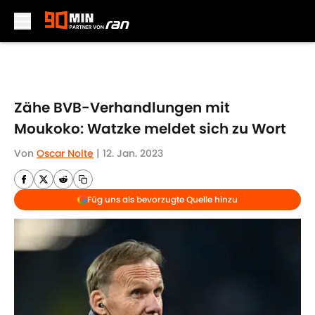
Skip to main content
Zähe BVB-Verhandlungen mit
Moukoko: Watzke meldet sich zu Wort
Von
Oscar Nolte
|
12. Jan. 2023
Füg uns als bevorzugte Quelle hinzu