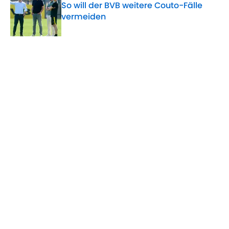
So will der BVB weitere Couto-Fälle
vermeiden
Published by on Invalid Date
5 related articles loaded
Verwandte Themen
BVB
Youssoufa Moukoko
Bundesliga
Home
/
BVB
ÜBER 90MIN
Impressum
Bedingungen
Cookie-Richtlinien