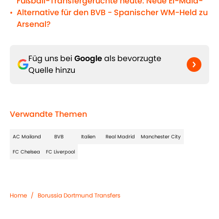
Fußball-Transfergerüchte heute: Neue El-Mala-
Alternative für den BVB - Spanischer WM-Held zu
•
Arsenal?
Füg uns bei
Google
als bevorzugte
Quelle hinzu
Verwandte Themen
AC Mailand
BVB
Italien
Real Madrid
Manchester City
FC Chelsea
FC Liverpool
Home
/
Borussia Dortmund Transfers