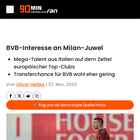
Skip to main content
BVB-Interesse an Milan-Juwel
Mega-Talent aus Italien auf dem Zettel
europäischer Top-Clubs
Transferchance für BVB wohl eher gering
Von
Oliver Helbig
|
27. Nov. 2023
Füg uns als bevorzugte Quelle hinzu