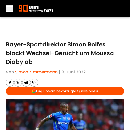
Skip to main content
Bayer-Sportdirektor Simon Rolfes
blockt Wechsel-Gerücht um Moussa
Diaby ab
Von
Simon Zimmermann
|
9. Juni 2022
Füg uns als bevorzugte Quelle hinzu