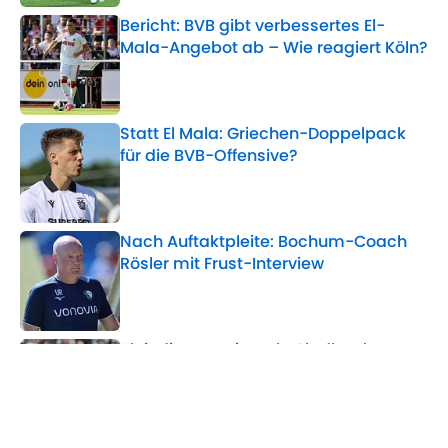
Bericht: BVB gibt verbessertes El-
Mala-Angebot ab – Wie reagiert Köln?
Published by on Invalid Date
Statt El Mala: Griechen-Doppelpack
für die BVB-Offensive?
Published by on Invalid Date
Nach Auftaktpleite: Bochum-Coach
Rösler mit Frust-Interview
Published by on Invalid Date
Kleindienst weiter als Gladbach-
Kapitän? Polanski trifft Entscheidung
Published by on Invalid Date