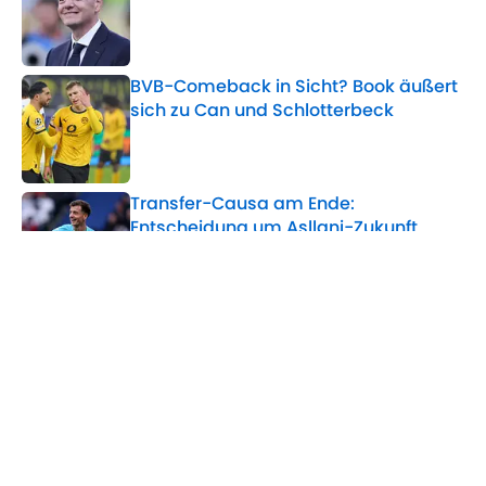
Published by on Invalid Date
BVB-Comeback in Sicht? Book äußert
sich zu Can und Schlotterbeck
Published by on Invalid Date
Transfer-Causa am Ende:
Entscheidung um Asllani-Zukunft
gefallen
Published by on Invalid Date
5 related articles loaded
Verwandte Themen
Newcastle United
Premier League
TSG 1899 Hoffenheim
Bundesliga
RasenBallsport Leipzig