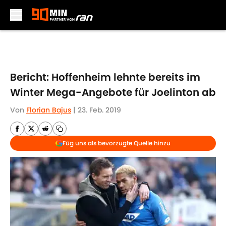
Skip to main content
Bericht: Hoffenheim lehnte bereits im
Winter Mega-Angebote für Joelinton ab
Von
Florian Bajus
|
23. Feb. 2019
Füg uns als bevorzugte Quelle hinzu