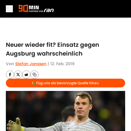
Skip to main content
Neuer wieder fit? Einsatz gegen
Augsburg wahrscheinlich
Von
Stefan Janssen
|
12. Feb. 2019
Füg uns als bevorzugte Quelle hinzu