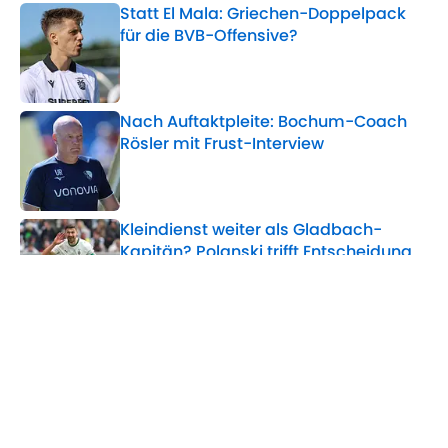
Statt El Mala: Griechen-Doppelpack
für die BVB-Offensive?
Published by on Invalid Date
Nach Auftaktpleite: Bochum-Coach
Rösler mit Frust-Interview
Published by on Invalid Date
Kleindienst weiter als Gladbach-
Kapitän? Polanski trifft Entscheidung
Published by on Invalid Date
5 related articles loaded
Verwandte Themen
Manuel Neuer
FC Liverpool
Bayern München
FC Augsburg