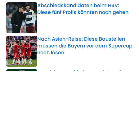
Abschiedskandidaten beim HSV:
Diese fünf Profis könnten noch gehen
Published by on Invalid Date
Nach Asien-Reise: Diese Baustellen
müssen die Bayern vor dem Supercup
noch lösen
Published by on Invalid Date
Mourinho unzufrieden: Real-Coach
nimmt Neuzugang in die Pflicht
Published by on Invalid Date
5 related articles loaded
Verwandte Themen
Fortuna D�sseldorf
Bundesliga
Bayern München