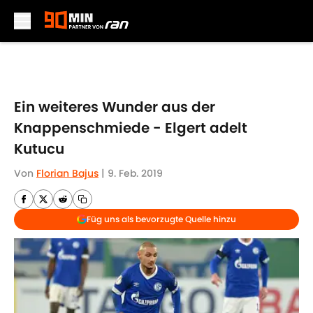
Skip to main content
Ein weiteres Wunder aus der
Knappenschmiede - Elgert adelt
Kutucu
Von
Florian Bajus
|
9. Feb. 2019
Füg uns als bevorzugte Quelle hinzu