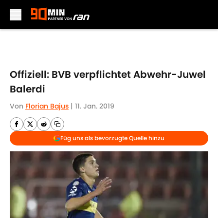
Skip to main content
Offiziell: BVB verpflichtet Abwehr-Juwel
Balerdi
Von
Florian Bajus
|
11. Jan. 2019
Füg uns als bevorzugte Quelle hinzu