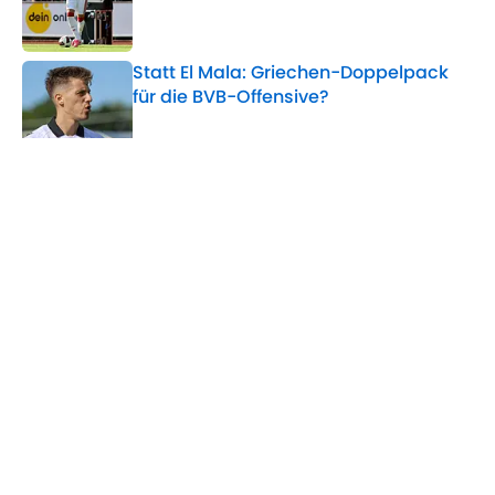
Statt El Mala: Griechen-Doppelpack
für die BVB-Offensive?
Published by on Invalid Date
Nach Auftaktpleite: Bochum-Coach
Rösler mit Frust-Interview
Published by on Invalid Date
Kleindienst weiter als Gladbach-
Kapitän? Polanski trifft Entscheidung
Published by on Invalid Date
5 related articles loaded