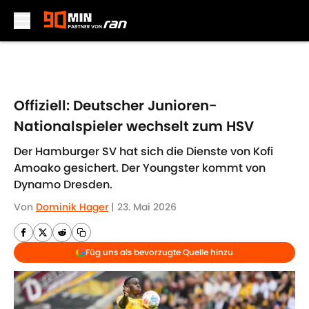
Skip to main content
Offiziell: Deutscher Junioren-
Nationalspieler wechselt zum HSV
Der Hamburger SV hat sich die Dienste von Kofi
Amoako gesichert. Der Youngster kommt von
Dynamo Dresden.
Von
Dominik Hager
|
23. Mai 2026
Füg uns als bevorzugte Quelle hinzu