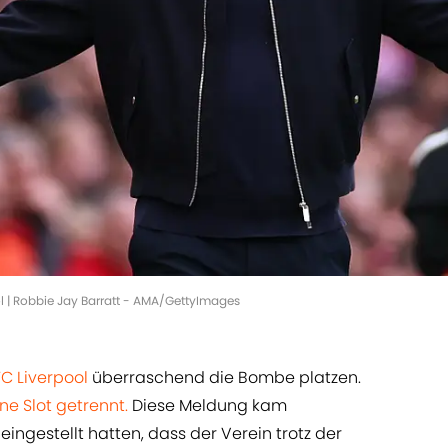
ool | Robbie Jay Barratt - AMA/GettyImages
FC Liverpool
überraschend die Bombe platzen.
ne Slot getrennt.
Diese Meldung kam
eingestellt hatten, dass der Verein trotz der