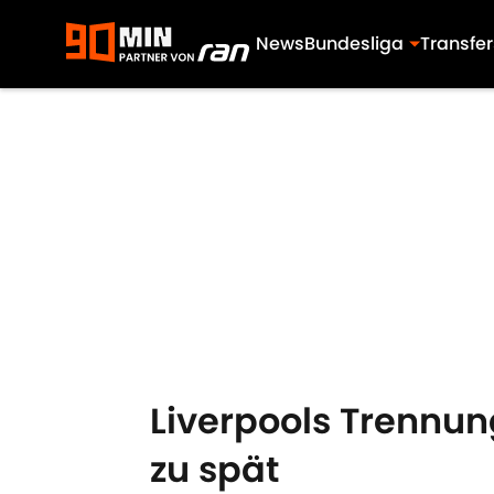
News
Bundesliga
Transfer
Skip to main content
Liverpools Trennun
zu spät