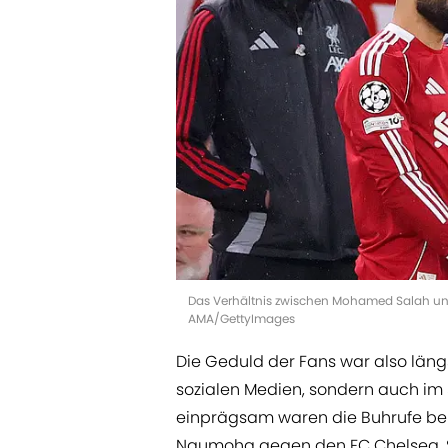
Das Verhältnis zwischen Mohamed Salah und A
AMA/GettyImages
Die Geduld der Fans war also längs
sozialen Medien, sondern auch im
einprägsam waren die Buhrufe bei
Ngumoha gegen den FC Chelsea. Si