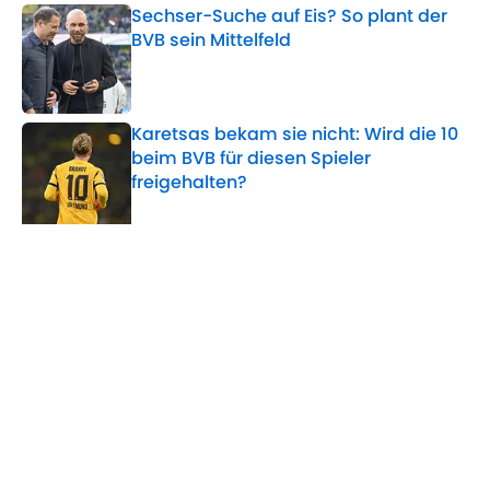
Sechser-Suche auf Eis? So plant der
BVB sein Mittelfeld
Published by on Invalid Date
Karetsas bekam sie nicht: Wird die 10
beim BVB für diesen Spieler
freigehalten?
Published by on Invalid Date
5 related articles loaded
Verwandte Themen
BVB
Julian Brandt
Bundesliga
Home
/
BVB