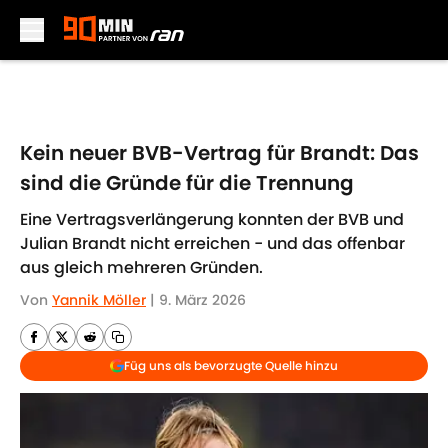
Skip to main content
Kein neuer BVB-Vertrag für Brandt: Das
sind die Gründe für die Trennung
Eine Vertragsverlängerung konnten der BVB und
Julian Brandt nicht erreichen - und das offenbar
aus gleich mehreren Gründen.
Von
Yannik Möller
|
9. März 2026
Füg uns als bevorzugte Quelle hinzu