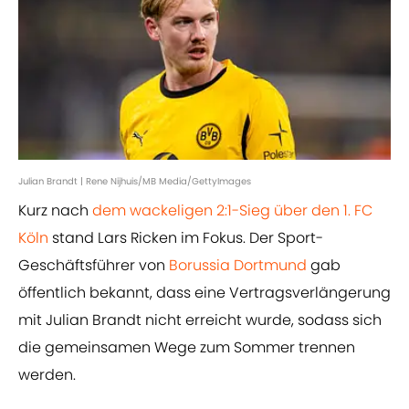
Julian Brandt | Rene Nijhuis/MB Media/GettyImages
Kurz nach
dem wackeligen 2:1-Sieg über den 1. FC
Köln
stand Lars Ricken im Fokus. Der Sport-
Geschäftsführer von
Borussia Dortmund
gab
öffentlich bekannt, dass eine Vertragsverlängerung
mit Julian Brandt nicht erreicht wurde, sodass sich
die gemeinsamen Wege zum Sommer trennen
werden.