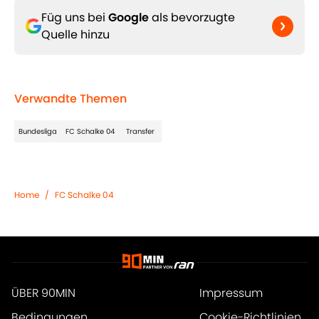
Füg uns bei
Google
als bevorzugte
Quelle hinzu
Verwandte Themen
Bundesliga
FC Schalke 04
Transfer
Home
/
FC Schalke 04
ÜBER 90MIN
Impressum
Bedingungen
Cookie-Richtlinien