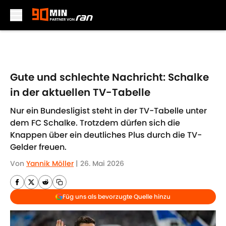
Skip to main content
Gute und schlechte Nachricht: Schalke
in der aktuellen TV-Tabelle
Nur ein Bundesligist steht in der TV-Tabelle unter
dem FC Schalke. Trotzdem dürfen sich die
Knappen über ein deutliches Plus durch die TV-
Gelder freuen.
Von
Yannik Möller
|
26. Mai 2026
Füg uns als bevorzugte Quelle hinzu