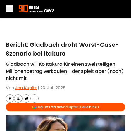
Skip to main content
Bericht: Gladbach droht Worst-Case-
Szenario bei Itakura
Gladbach will Ko Itakura für einen zweistelligen
Millionenbetrag verkaufen - der spielt aber (noch)
nicht mit.
Von
Jan Kupitz
|
23. Juli 2025
Füg uns als bevorzugte Quelle hinzu