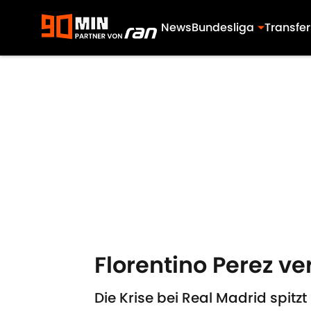
News
Bundesliga
Transfer
Skip to main content
Florentino Perez v
Die Krise bei Real Madrid spitzt 