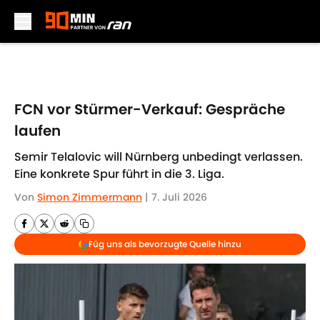
Skip to main content
FCN vor Stürmer-Verkauf: Gespräche
laufen
Semir Telalovic will Nürnberg unbedingt verlassen.
Eine konkrete Spur führt in die 3. Liga.
Von
Simon Zimmermann
|
7. Juli 2026
Füg uns als bevorzugte Quelle hinzu