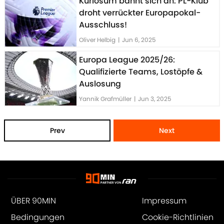
Kuriosum bahnt sich an: PL-Klub
droht verrückter Europapokal-
Ausschluss!
Oliver Helbig
|
Jun 6, 2025
Europa League 2025/26:
Qualifizierte Teams, Lostöpfe &
Auslosung
Yannik Grafmüller
|
Jun 3, 2025
Prev
Next
ÜBER 90MIN
Impressum
Bedingungen
Cookie-Richtlinien