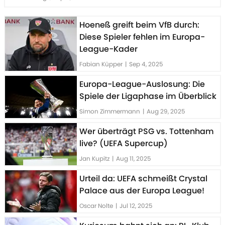
Hoeneß greift beim VfB durch:
Diese Spieler fehlen im Europa-
League-Kader
Fabian Küpper
|
Sep 4, 2025
Europa-League-Auslosung: Die
Spiele der Ligaphase im Überblick
Simon Zimmermann
|
Aug 29, 2025
Wer überträgt PSG vs. Tottenham
live? (UEFA Supercup)
Jan Kupitz
|
Aug 11, 2025
Urteil da: UEFA schmeißt Crystal
Palace aus der Europa League!
Oscar Nolte
|
Jul 12, 2025