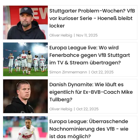
Stuttgarter Problem-Wochen? VfB
vor kurioser Serie - Hoeneß bleibt
locker
Oliver Helbig
|
Nov 11, 2025
Europa League live: Wo wird
Fenerbahce gegen VfB Stuttgart
im TV & Stream übertragen?
Simon Zimmermann
|
Oct 22, 2025
Danish Dynamite: Wie läuft es
eigentlich für Ex-BVB-Coach Mike
Tullberg?
Oliver Helbig
|
Oct 22, 2025
Europa League: Überraschende
Nachnominierung des VfB - wie
ist das möglich?