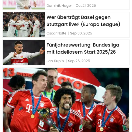
Dominik Hager
|
Oct 21, 2025
Wer überträgt Basel gegen
Stuttgart live? (Europa League)
Oscar Nolte
|
Sep 30, 2025
Fünfjahreswertung: Bundesliga
mit tadellosem Start 2025/26
Jan Kupitz
|
Sep 26, 2025