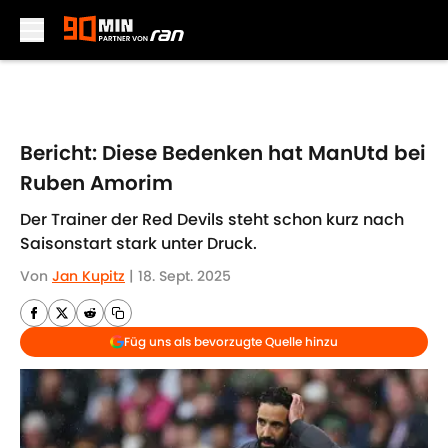
Skip to main content
Bericht: Diese Bedenken hat ManUtd bei
Ruben Amorim
Der Trainer der Red Devils steht schon kurz nach
Saisonstart stark unter Druck.
Von
Jan Kupitz
|
18. Sept. 2025
Füg uns als bevorzugte Quelle hinzu