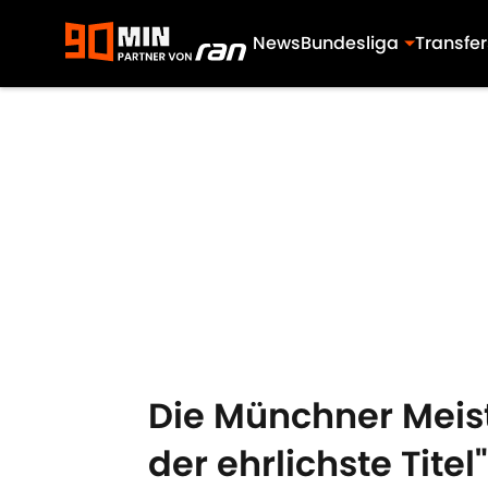
News
Bundesliga
Transfer
Skip to main content
Die Münchner Meis
der ehrlichste Titel"