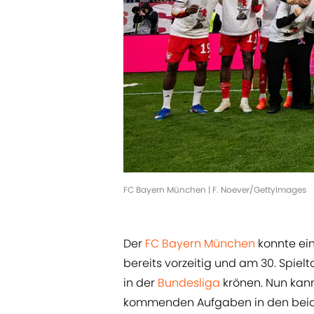
FC Bayern München | F. Noever/GettyImages
Der
FC Bayern München
konnte ein
bereits vorzeitig und am 30. Spie
in der
Bundesliga
krönen. Nun kann
kommenden Aufgaben in den beide