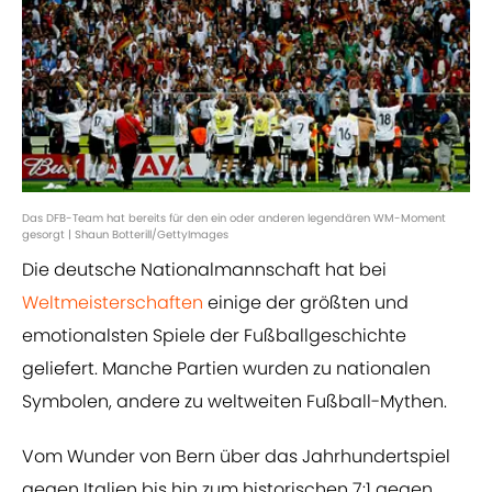
Das DFB-Team hat bereits für den ein oder anderen legendären WM-Moment
gesorgt | Shaun Botterill/GettyImages
Die deutsche Nationalmannschaft hat bei
Weltmeisterschaften
einige der größten und
emotionalsten Spiele der Fußballgeschichte
geliefert. Manche Partien wurden zu nationalen
Symbolen, andere zu weltweiten Fußball-Mythen.
Vom Wunder von Bern über das Jahrhundertspiel
gegen Italien bis hin zum historischen 7:1 gegen