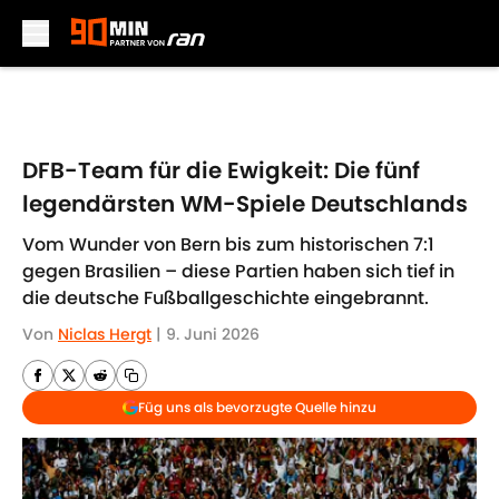
Skip to main content
DFB-Team für die Ewigkeit: Die fünf
legendärsten WM-Spiele Deutschlands
Vom Wunder von Bern bis zum historischen 7:1
gegen Brasilien – diese Partien haben sich tief in
die deutsche Fußballgeschichte eingebrannt.
Von
Niclas Hergt
|
9. Juni 2026
Füg uns als bevorzugte Quelle hinzu