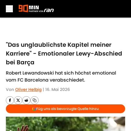
Skip to main content
"Das unglaublichste Kapitel meiner
Karriere" - Emotionaler Lewy-Abschied
bei Barça
Robert Lewandowski hat sich höchst emotional
vom FC Barcelona verabschiedet.
Von
Oliver Helbig
|
16. Mai 2026
Füg uns als bevorzugte Quelle hinzu