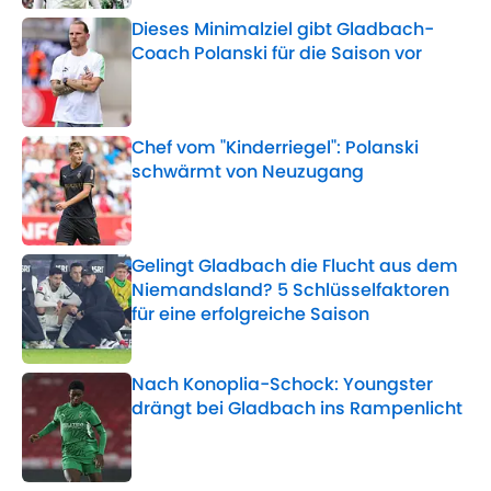
Dieses Minimalziel gibt Gladbach-
Coach Polanski für die Saison vor
Published by on Invalid Date
Chef vom "Kinderriegel": Polanski
schwärmt von Neuzugang
Published by on Invalid Date
Gelingt Gladbach die Flucht aus dem
Niemandsland? 5 Schlüsselfaktoren
für eine erfolgreiche Saison
Published by on Invalid Date
Nach Konoplia-Schock: Youngster
drängt bei Gladbach ins Rampenlicht
Published by on Invalid Date