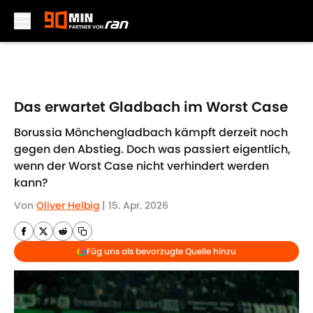
Skip to main content
Das erwartet Gladbach im Worst Case
Borussia Mönchengladbach kämpft derzeit noch
gegen den Abstieg. Doch was passiert eigentlich,
wenn der Worst Case nicht verhindert werden
kann?
Von
Oliver Helbig
|
15. Apr. 2026
Füg uns als bevorzugte Quelle hinzu