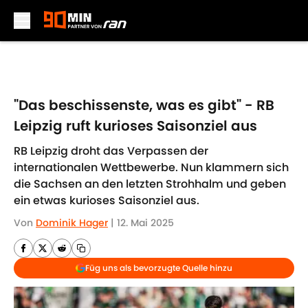
Skip to main content
"Das beschissenste, was es gibt" - RB
Leipzig ruft kurioses Saisonziel aus
RB Leipzig droht das Verpassen der
internationalen Wettbewerbe. Nun klammern sich
die Sachsen an den letzten Strohhalm und geben
ein etwas kurioses Saisonziel aus.
Von
Dominik Hager
|
12. Mai 2025
Füg uns als bevorzugte Quelle hinzu