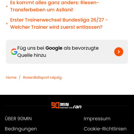
Es kommt alles ganz anders: Riesen-
•
Transferbeben um Asllani!
Erster Trainerwechsel Bundesliga 26/27 -
•
Welcher Trainer wird zuerst entlassen?
Füg uns bei
Google
als bevorzugte
Quelle hinzu
Home
/
RasenBallsport Leipzig
ÜBER 90MIN
Impressum
Bedingungen
Cookie-Richtlinien