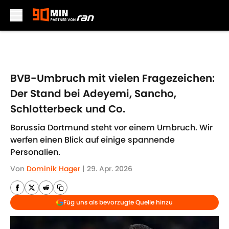
Skip to main content
BVB-Umbruch mit vielen Fragezeichen:
Der Stand bei Adeyemi, Sancho,
Schlotterbeck und Co.
Borussia Dortmund steht vor einem Umbruch. Wir
werfen einen Blick auf einige spannende
Personalien.
Von
Dominik Hager
|
29. Apr. 2026
Füg uns als bevorzugte Quelle hinzu