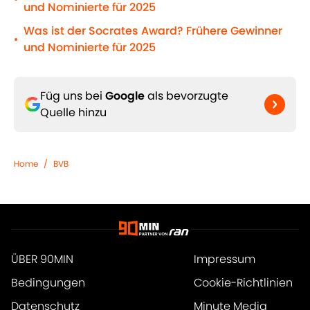
und Nominierte für 2025
Was ist der Socrates Award? Frühere Gewinner
•
und Nominierte für 2025
Füg uns bei
Google
als bevorzugte
Quelle hinzu
Home
/
BVB
ÜBER 90MIN
Impressum
Bedingungen
Cookie-Richtlinien
Datenschutz
Minute Media