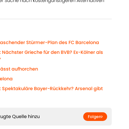
r Suche nach kostengünstigeren Alternativen
rraschender Stürmer-Plan des FC Barcelona
 Nächster Grieche für den BVB? Ex-Kölner als
?
lässt aufhorchen
celona
: Spektakuläre Bayer-Rückkehr? Arsenal gibt
ugte Quelle hinzu
Folgen