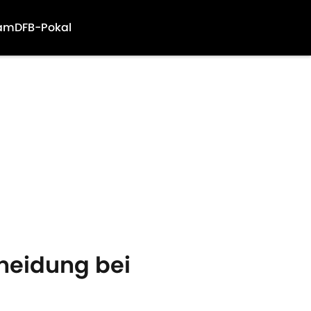
am
DFB-Pokal
heidung bei