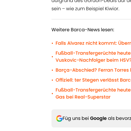
aufgrund des Gordon-Deals auf de
sein – wie zum Beispiel Kiwior.
Weitere Barca-News lesen:
Falls Alvarez nicht kommt: Übe
•
Fußball-Transfergerüchte heute:
•
Vuskovic-Nachfolger beim HSV
Barça-Abschied? Ferran Torres 
•
Offiziell: ter Stegen verlässt Bar
•
Fußball-Transfergerüchte heute
•
Gas bei Real-Superstar
Füg uns bei
Google
als bevorz