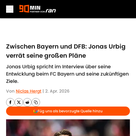
Skip to main content
Zwischen Bayern und DFB: Jonas Urbig
verrät seine großen Pläne
Jonas Urbig spricht im Interview über seine
Entwicklung beim FC Bayern und seine zukünftigen
Ziele.
Von
Niclas Hergt
|
2. Apr. 2026
Füg uns als bevorzugte Quelle hinzu