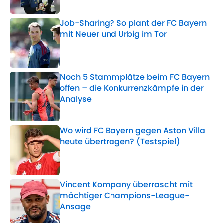
Job-Sharing? So plant der FC Bayern
mit Neuer und Urbig im Tor
Published by on Invalid Date
Noch 5 Stammplätze beim FC Bayern
offen – die Konkurrenzkämpfe in der
Analyse
Published by on Invalid Date
Wo wird FC Bayern gegen Aston Villa
heute übertragen? (Testspiel)
Published by on Invalid Date
Vincent Kompany überrascht mit
mächtiger Champions-League-
Ansage
Published by on Invalid Date