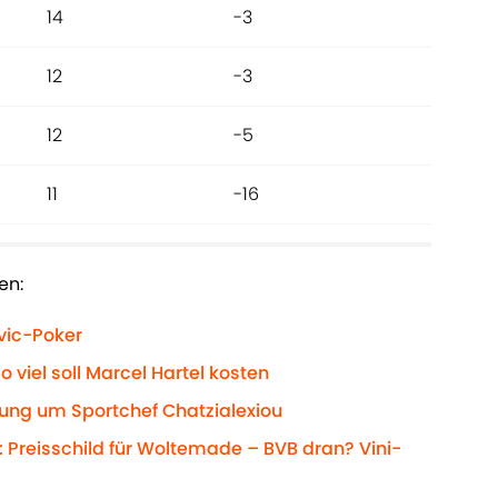
14
-3
12
-3
12
-5
11
-16
en:
vic-Poker
 viel soll Marcel Hartel kosten
ung um Sportchef Chatzialexiou
 Preisschild für Woltemade – BVB dran? Vini-