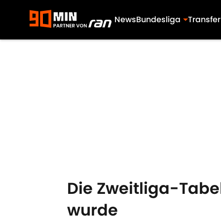
News
Bundesliga
Transfer
Skip to main content
Die Zweitliga-Tabel
wurde