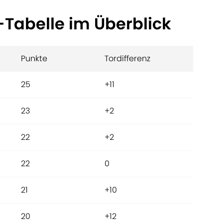
r-Tabelle im Überblick
Punkte
Tordifferenz
25
+11
23
+2
22
+2
22
0
21
+10
20
+12