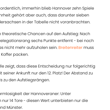
ef ordentlich, immerhin blieb Hannover zehn Spiele
hrheit gehört aber auch, dass darunter sieben
ersachsen in der Tabelle nicht voranbrachten.
h theoretische Chancen auf den Aufstieg: Nach
er Relegationsrang sechs Punkte entfernt - bei noch
as nicht mehr aufzuholen sein.
Breitenreiter
muss
 Koffer packen.
elle zeigt, dass diese Entscheidung nur folgerichtig
it seiner Ankunft nur den 12. Platz! Der Abstand zu
ls zu den Aufstiegsrängen.
armlosigkeit der Hannoveraner: Unter
n nur 14 Tore - diesen Wert unterbieten nur die
nd Münster.