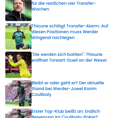
für die restlichen vier Transfer-
Wochen
Published by on Invalid Date
Thioune schlägt Transfer-Alarm: Auf
diesen Positionen muss Werder
dringend nachlegen
Published by on Invalid Date
"Die werden sich battlen": Thioune
eröffnet Torwart-Duell an der Weser
Published by on Invalid Date
Bleibt er oder geht er? Der aktuelle
Stand bei Werder-Juwel Karim
Coulibaly
Published by on Invalid Date
Erster Top-Klub beißt an: Endlich
Bewegung im Coulibaly-Poker?