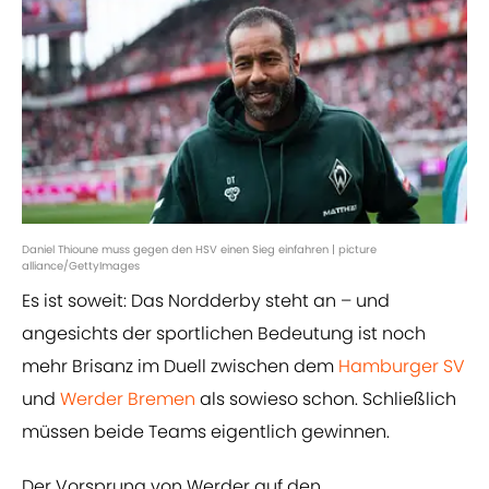
Daniel Thioune muss gegen den HSV einen Sieg einfahren | picture
alliance/GettyImages
Es ist soweit: Das Nordderby steht an – und
angesichts der sportlichen Bedeutung ist noch
mehr Brisanz im Duell zwischen dem
Hamburger SV
und
Werder Bremen
als sowieso schon. Schließlich
müssen beide Teams eigentlich gewinnen.
Der Vorsprung von Werder auf den