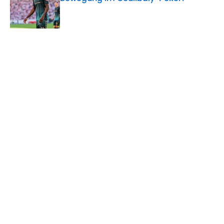
Published by on Invalid Date
5 related articles loaded
Verwandte Themen
Hamburger SV
Werder Bremen
Bundesliga
Home
/
Werder Bremen
ÜBER 90MIN
Impressum
Bedingungen
Cookie-Richtlinien