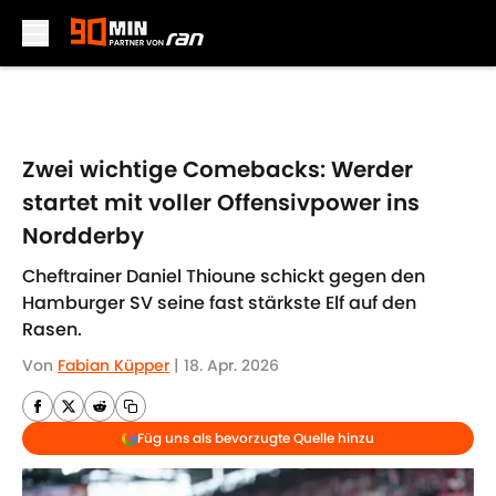
Skip to main content
Zwei wichtige Comebacks: Werder
startet mit voller Offensivpower ins
Nordderby
Cheftrainer Daniel Thioune schickt gegen den
Hamburger SV seine fast stärkste Elf auf den
Rasen.
Von
Fabian Küpper
|
18. Apr. 2026
Füg uns als bevorzugte Quelle hinzu