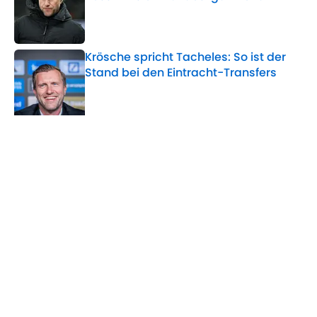
Published by on Invalid Date
Krösche spricht Tacheles: So ist der
Stand bei den Eintracht-Transfers
Published by on Invalid Date
5 related articles loaded
Verwandte Themen
Eintracht Frankfurt
RasenBallsport Leipzig
Bundesliga
Home
/
Eintracht Frankfurt