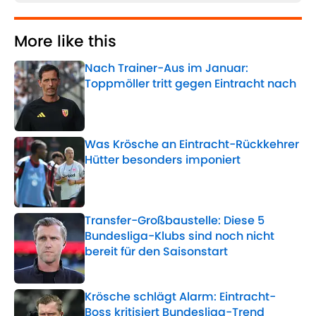
More like this
Nach Trainer-Aus im Januar:
Toppmöller tritt gegen Eintracht nach
Published by on Invalid Date
Was Krösche an Eintracht-Rückkehrer
Hütter besonders imponiert
Published by on Invalid Date
Transfer-Großbaustelle: Diese 5
Bundesliga-Klubs sind noch nicht
bereit für den Saisonstart
Published by on Invalid Date
Krösche schlägt Alarm: Eintracht-
Boss kritisiert Bundesliga-Trend