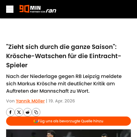
Skip to main content
"Zieht sich durch die ganze Saison":
Krösche-Watschen für die Eintracht-
Spieler
Nach der Niederlage gegen RB Leipzig meldete
sich Markus Krösche mit deutlicher Kritik am
Auftreten der Mannschaft zu Wort.
Von
Yannik Möller
|
19. Apr. 2026
Füg uns als bevorzugte Quelle hinzu