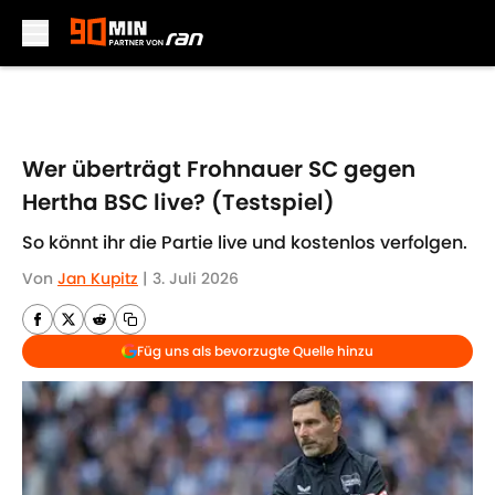
Skip to main content
Wer überträgt Frohnauer SC gegen
Hertha BSC live? (Testspiel)
So könnt ihr die Partie live und kostenlos verfolgen.
Von
Jan Kupitz
|
3. Juli 2026
Füg uns als bevorzugte Quelle hinzu