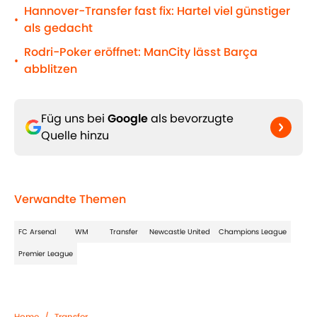
Hannover-Transfer fast fix: Hartel viel günstiger
•
als gedacht
Rodri-Poker eröffnet: ManCity lässt Barça
•
abblitzen
Füg uns bei
Google
als bevorzugte
Quelle hinzu
Verwandte Themen
FC Arsenal
WM
Transfer
Newcastle United
Champions League
Premier League
Home
/
Transfer