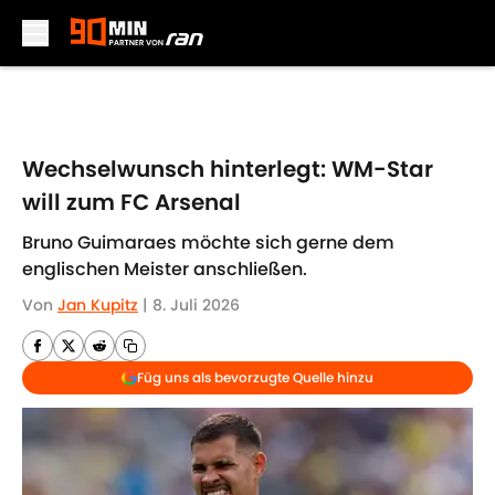
Skip to main content
Wechselwunsch hinterlegt: WM-Star
will zum FC Arsenal
Bruno Guimaraes möchte sich gerne dem
englischen Meister anschließen.
Von
Jan Kupitz
|
8. Juli 2026
Füg uns als bevorzugte Quelle hinzu