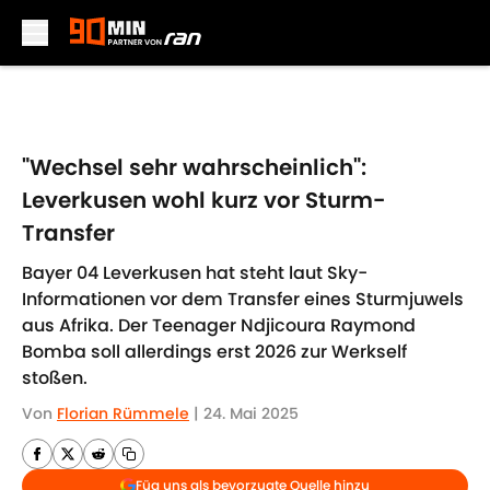
Skip to main content
"Wechsel sehr wahrscheinlich":
Leverkusen wohl kurz vor Sturm-
Transfer
Bayer 04 Leverkusen hat steht laut Sky-
Informationen vor dem Transfer eines Sturmjuwels
aus Afrika. Der Teenager Ndjicoura Raymond
Bomba soll allerdings erst 2026 zur Werkself
stoßen.
Von
Florian Rümmele
|
24. Mai 2025
Füg uns als bevorzugte Quelle hinzu