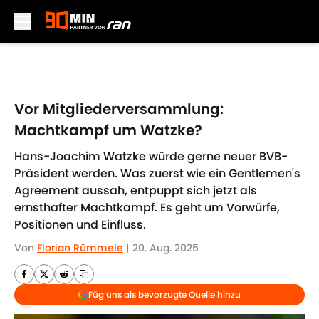
Skip to main content
Vor Mitgliederversammlung:
Machtkampf um Watzke?
Hans-Joachim Watzke würde gerne neuer BVB-
Präsident werden. Was zuerst wie ein Gentlemen's
Agreement aussah, entpuppt sich jetzt als
ernsthafter Machtkampf. Es geht um Vorwürfe,
Positionen und Einfluss.
Von
Florian Rümmele
|
20. Aug. 2025
Füg uns als bevorzugte Quelle hinzu