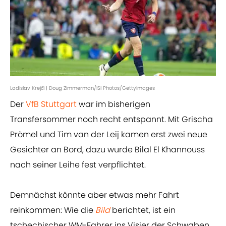
Ladislav Krejčí | Doug Zimmerman/ISI Photos/GettyImages
Der
VfB Stuttgart
war im bisherigen
Transfersommer noch recht entspannt. Mit Grischa
Prömel und Tim van der Leij kamen erst zwei neue
Gesichter an Bord, dazu wurde Bilal El Khannouss
nach seiner Leihe fest verpflichtet.
Demnächst könnte aber etwas mehr Fahrt
reinkommen: Wie die
Bild
berichtet, ist ein
tschechischer WM-Fahrer ins Visier der Schwaben