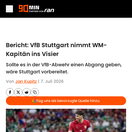
Skip to main content
Bericht: VfB Stuttgart nimmt WM-
Kapitän ins Visier
Sollte es in der VfB-Abwehr einen Abgang geben,
wäre Stuttgart vorbereitet.
Von
Jan Kupitz
|
7. Juli 2026
Füg uns als bevorzugte Quelle hinzu