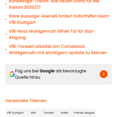
Bundesliga-Trikots: Alle neuen Shirts für die
•
Saison 2026/27
Klare Aussage: Hoeneß fordert Soforthilfen beim
•
VfB Stuttgart
VfB-Boss Wohlgemuth öffnet Tür für Star-
•
Abgang
VfB-Torwart arbeitet am Comeback:
•
Wohlgemuth mit wichtigem Update zu Seimen
Füg uns bei
Google
als bevorzugte
Quelle hinzu
Verwandte Themen
VfB Stuttgart
WM
Transfer
Italien
Premier League