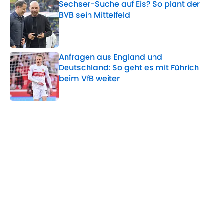
Sechser-Suche auf Eis? So plant der
BVB sein Mittelfeld
Published by on Invalid Date
Anfragen aus England und
Deutschland: So geht es mit Führich
beim VfB weiter
Published by on Invalid Date
5 related articles loaded
Verwandte Themen
BVB
VfB Stuttgart
WM - Deutschland
RasenBallsport Leipzig
DFB-Team
Home
/
VfB Stuttgart