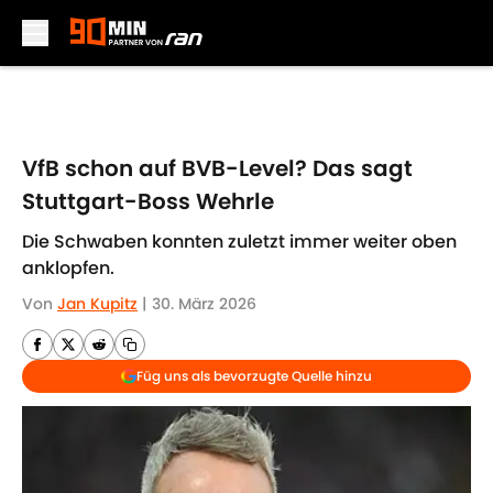
Skip to main content
VfB schon auf BVB-Level? Das sagt
Stuttgart-Boss Wehrle
Die Schwaben konnten zuletzt immer weiter oben
anklopfen.
Von
Jan Kupitz
|
30. März 2026
Füg uns als bevorzugte Quelle hinzu