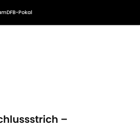
am
DFB-Pokal
chlussstrich –