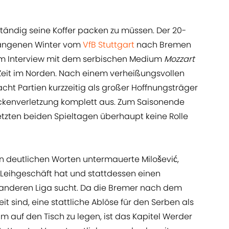
d, ständig seine Koffer packen zu müssen. Der 20-
rgangenen Winter vom
VfB Stuttgart
nach Bremen
nem Interview mit dem serbischen Medium
Mozzart
e Zeit im Norden. Nach einem verheißungsvollen
 acht Partien kurzzeitig als großer Hoffnungsträger
ückenverletzung komplett aus. Zum Saisonende
etzten beiden Spieltagen überhaupt keine Rolle
diesen deutlichen Worten untermauerte Milošević,
s Leihgeschäft hat und stattdessen einen
anderen Liga sucht. Da die Bremer nach dem
it sind, eine stattliche Ablöse für den Serben als
auf den Tisch zu legen, ist das Kapitel Werder