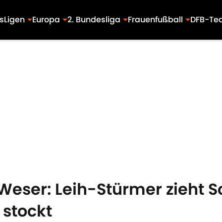
s
Ligen
Europa
2. Bundesliga
Frauenfußball
DFB-Te
Weser: Leih-Stürmer zieht S
 stockt