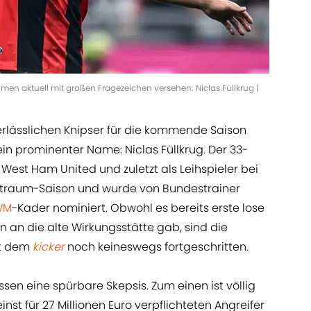
umen aktuell mit großen Fragezeichen versehen: Niclas Füllkrug |
rlässlichen Knipser für die kommende Saison
in prominenter Name: Niclas Füllkrug. Der 33-
 West Ham United und zuletzt als Leihspieler bei
lbtraum-Saison und wurde von Bundestrainer
WM
-Kader nominiert. Obwohl es bereits erste lose
 an die alte Wirkungsstätte gab, sind die
ut dem
kicker
noch keineswegs fortgeschritten.
ssen eine spürbare Skepsis. Zum einen ist völlig
inst für 27 Millionen Euro verpflichteten Angreifer