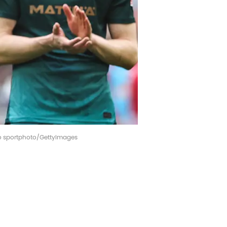
iro sportphoto/GettyImages