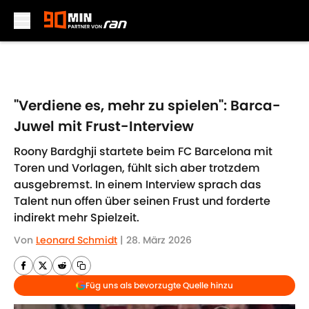
Skip to main content
"Verdiene es, mehr zu spielen": Barca-
Juwel mit Frust-Interview
Roony Bardghji startete beim FC Barcelona mit
Toren und Vorlagen, fühlt sich aber trotzdem
ausgebremst. In einem Interview sprach das
Talent nun offen über seinen Frust und forderte
indirekt mehr Spielzeit.
Von
Leonard Schmidt
|
28. März 2026
Füg uns als bevorzugte Quelle hinzu