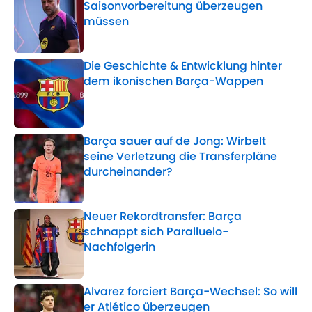
Saisonvorbereitung überzeugen
müssen
Published by on Invalid Date
Die Geschichte & Entwicklung hinter
dem ikonischen Barça-Wappen
Published by on Invalid Date
Barça sauer auf de Jong: Wirbelt
seine Verletzung die Transferpläne
durcheinander?
Published by on Invalid Date
Neuer Rekordtransfer: Barça
schnappt sich Paralluelo-
Nachfolgerin
Published by on Invalid Date
Alvarez forciert Barça-Wechsel: So will
er Atlético überzeugen