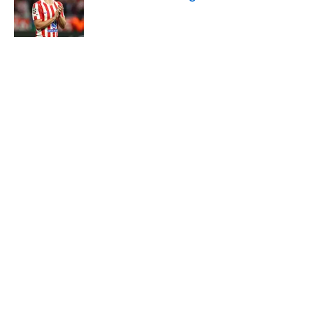
Published by on Invalid Date
5 related articles loaded
Verwandte Themen
FC Barcelona
WM
Spanien
Home
/
FC Barcelona
ÜBER 90MIN
Impressum
Bedingungen
Cookie-Richtlinien