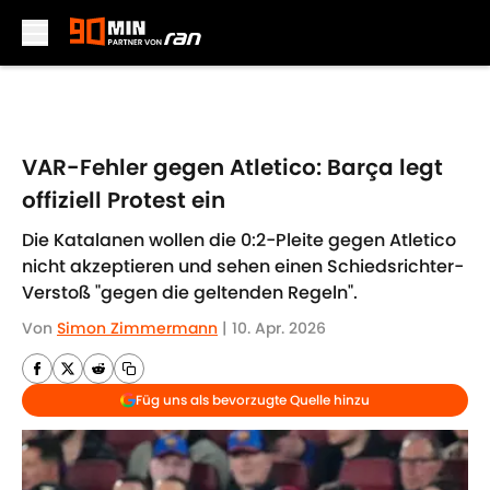
Skip to main content
VAR-Fehler gegen Atletico: Barça legt
offiziell Protest ein
Die Katalanen wollen die 0:2-Pleite gegen Atletico
nicht akzeptieren und sehen einen Schiedsrichter-
Verstoß "gegen die geltenden Regeln".
Von
Simon Zimmermann
|
10. Apr. 2026
Füg uns als bevorzugte Quelle hinzu