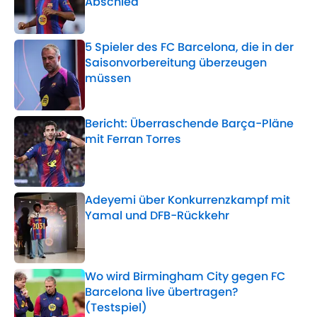
Abschied
Published by on Invalid Date
5 Spieler des FC Barcelona, die in der
Saisonvorbereitung überzeugen
müssen
Published by on Invalid Date
Bericht: Überraschende Barça-Pläne
mit Ferran Torres
Published by on Invalid Date
Adeyemi über Konkurrenzkampf mit
Yamal und DFB-Rückkehr
Published by on Invalid Date
Wo wird Birmingham City gegen FC
Barcelona live übertragen?
(Testspiel)