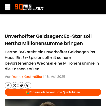
Skip to main content
Unverhoffter Geldsegen: Ex-Star soll
Hertha Millionensumme bringen
Hertha BSC steht ein unverhoffter Geldsegen ins
Haus: Ein Ex-Spieler soll mit seinem
bevorstehenden Wechsel eine Millionensumme in
die Kassen spülen.
Von
Yannik Grafmüller
|
16. Mai 2025
Füg uns als bevorzugte Quelle hinzu