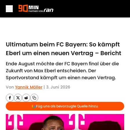
Skip to main content
Ultimatum beim FC Bayern: So kämpft
Eberl um einen neuen Vertrag – Bericht
Ende August möchte der FC Bayern final über die
Zukunft von Max Eberl entscheiden. Der
Sportvorstand kämpft um einen neuen Vertrag.
Von
Yannik Möller
|
3. Juni 2026
Füg uns als bevorzugte Quelle hinzu