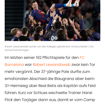
Robert Lewandowski wurde von den Kollegen gebührend verabschiedet | Eric
Alonso/GettyImages
Im letzten seiner 192 Pflichtspiele für den
FC
Barcelona
war
Robert Lewandowski
zwar kein Tor
mehr vergönnt. Der 37-jährige Pole durfte zum
emotionalen Abschied die Blaugrana aber beim
3:1-Heimsieg über Real Betis als Kapitän aufs Feld
führen. Kurz vor Schluss wechselte Trainer Hansi
Flick den Torjäger dann aus, damit er vom Camp