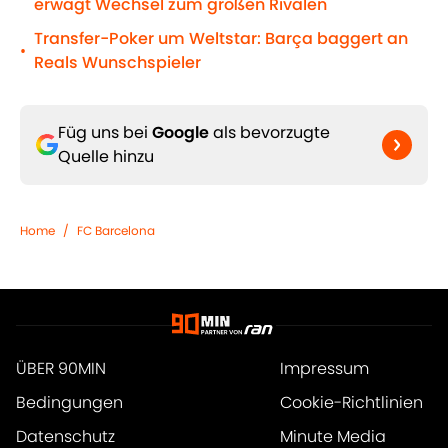
erwägt Wechsel zum großen Rivalen
Transfer-Poker um Weltstar: Barça baggert an
•
Reals Wunschspieler
Füg uns bei
Google
als bevorzugte
Quelle hinzu
Home
/
FC Barcelona
ÜBER 90MIN
Impressum
Bedingungen
Cookie-Richtlinien
Datenschutz
Minute Media