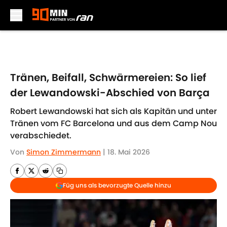
Skip to main content
Tränen, Beifall, Schwärmereien: So lief
der Lewandowski-Abschied von Barça
Robert Lewandowski hat sich als Kapitän und unter
Tränen vom FC Barcelona und aus dem Camp Nou
verabschiedet.
Von
Simon Zimmermann
|
18. Mai 2026
Füg uns als bevorzugte Quelle hinzu