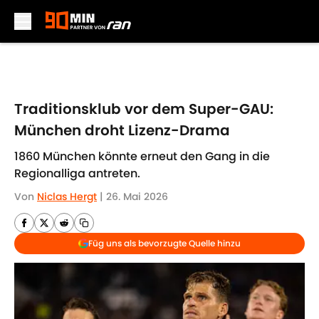
Skip to main content
Traditionsklub vor dem Super-GAU:
München droht Lizenz-Drama
1860 München könnte erneut den Gang in die
Regionalliga antreten.
Von
Niclas Hergt
|
26. Mai 2026
Füg uns als bevorzugte Quelle hinzu