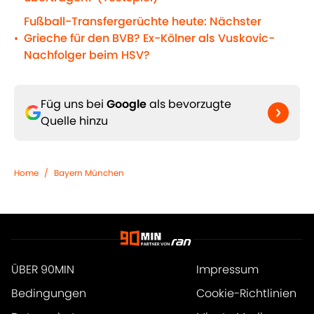
Fußball-Transfergerüchte heute: Nächster
Grieche für den BVB? Ex-Kölner als Vuskovic-
•
Nachfolger beim HSV?
Füg uns bei
Google
als bevorzugte
Quelle hinzu
Home
/
Bayern München
ÜBER 90MIN
Impressum
Bedingungen
Cookie-Richtlinien