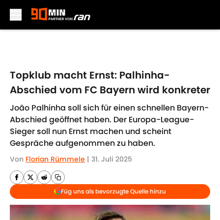
Skip to main content
Topklub macht Ernst: Palhinha-
Abschied vom FC Bayern wird konkreter
João Palhinha soll sich für einen schnellen Bayern-
Abschied geöffnet haben. Der Europa-League-
Sieger soll nun Ernst machen und scheint
Gespräche aufgenommen zu haben.
Von
Florian Rümmele
|
31. Juli 2025
Füg uns als bevorzugte Quelle hinzu