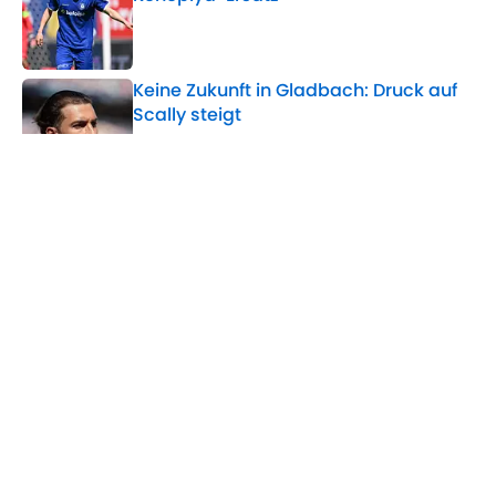
Published by on Invalid Date
Keine Zukunft in Gladbach: Druck auf
Scally steigt
Published by on Invalid Date
"Es muss deutlich mehr knallen!":
Kleindienst schwört die Fohlen auf
Attacke ein
Published by on Invalid Date
5 related articles loaded
Home
/
Borussia Mönchengladbach