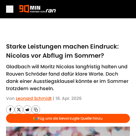
Skip to main content
Starke Leistungen machen Eindruck:
Nicolas vor Abflug im Sommer?
Gladbach will Moritz Nicolas langfristig halten und
Rouven Schröder fand dafür klare Worte. Doch
dank einer Ausstiegsklausel könnte er im Sommer
trotzdem wechseln.
Von
Leonard Schmidt
|
18. Apr. 2026
Füg uns als bevorzugte Quelle hinzu