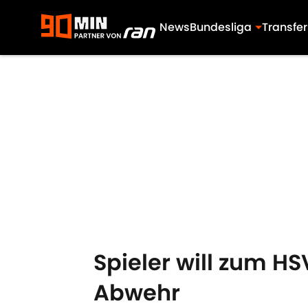
News
Bundesliga
Transfer
Skip to main content
Spieler will zum H
Abwehr