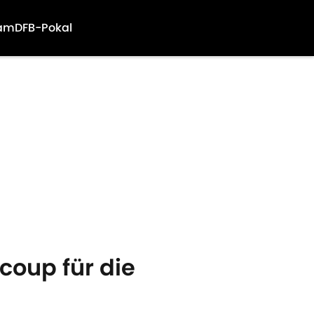
am
DFB-Pokal
coup für die