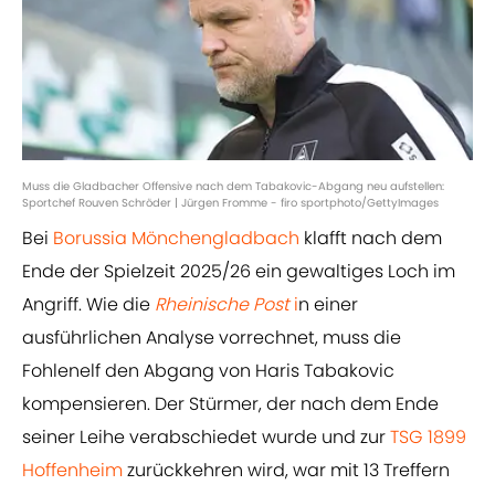
Muss die Gladbacher Offensive nach dem Tabakovic-Abgang neu aufstellen:
Sportchef Rouven Schröder | Jürgen Fromme - firo sportphoto/GettyImages
Bei
Borussia Mönchengladbach
klafft nach dem
Ende der Spielzeit 2025/26 ein gewaltiges Loch im
Angriff. Wie die
Rheinische Post
i
n einer
ausführlichen Analyse vorrechnet, muss die
Fohlenelf den Abgang von Haris Tabakovic
kompensieren. Der Stürmer, der nach dem Ende
seiner Leihe verabschiedet wurde und zur
TSG 1899
Hoffenheim
zurückkehren wird, war mit 13 Treffern