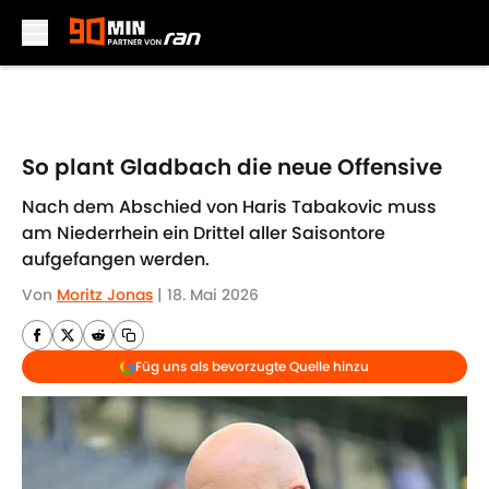
Skip to main content
So plant Gladbach die neue Offensive
Nach dem Abschied von Haris Tabakovic muss
am Niederrhein ein Drittel aller Saisontore
aufgefangen werden.
Von
Moritz Jonas
|
18. Mai 2026
Füg uns als bevorzugte Quelle hinzu