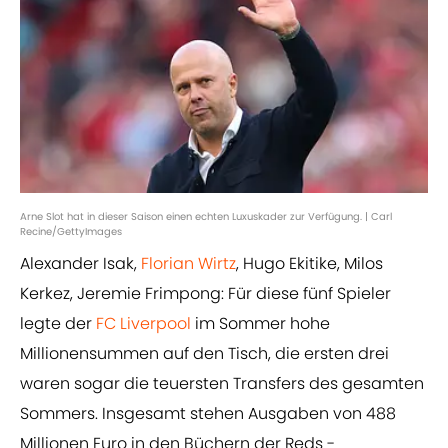
Arne Slot hat in dieser Saison einen echten Luxuskader zur Verfügung. | Carl
Recine/GettyImages
Alexander Isak,
Florian Wirtz
, Hugo Ekitike, Milos
Kerkez, Jeremie Frimpong: Für diese fünf Spieler
legte der
FC Liverpool
im Sommer hohe
Millionensummen auf den Tisch, die ersten drei
waren sogar die teuersten Transfers des gesamten
Sommers. Insgesamt stehen Ausgaben von 488
Millionen Euro in den Büchern der Reds -