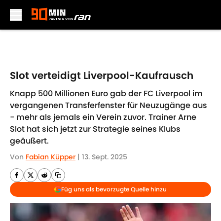
Skip to main content
Slot verteidigt Liverpool-Kaufrausch
Knapp 500 Millionen Euro gab der FC Liverpool im
vergangenen Transferfenster für Neuzugänge aus
- mehr als jemals ein Verein zuvor. Trainer Arne
Slot hat sich jetzt zur Strategie seines Klubs
geäußert.
Von
Fabian Küpper
|
13. Sept. 2025
Füg uns als bevorzugte Quelle hinzu