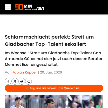
Skip to main content
Schlammschlacht perfekt: Streit um
Gladbacher Top-Talent eskaliert
Im Wechsel-Streit um Gladbachs Top-Talent Can
Armando Güner hat sich jetzt auch dessen Berater
Mehmet Eser eingeschaltet.
Von
Fabian Küpper
|
20. Jan. 2026
Füg uns als bevorzugte Quelle hinzu