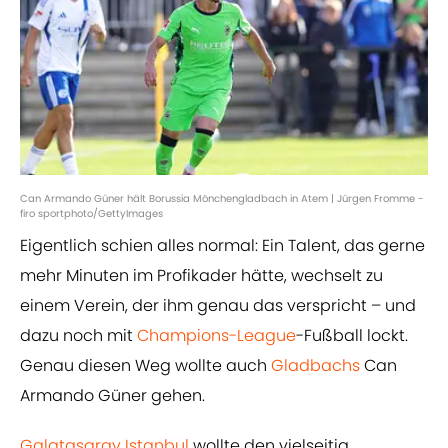
Can Armando Güner hält Borussia Mönchengladbach in Atem | Jürgen Fromme -
firo sportphoto/GettyImages
Eigentlich schien alles normal: Ein Talent, das gerne
mehr Minuten im Profikader hätte, wechselt zu
einem Verein, der ihm genau das verspricht – und
dazu noch mit
Champions-League
-Fußball lockt.
Genau diesen Weg wollte auch
Gladbachs
Can
Armando Güner gehen.
Galatasaray Istanbul
wollte den vielseitig